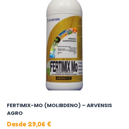
variantes.
Las
opciones
se
pueden
elegir
en
la
página
de
producto
FERTIMIX-MO (MOLIBDENO) – ARVENSIS
AGRO
Desde
29,06
€