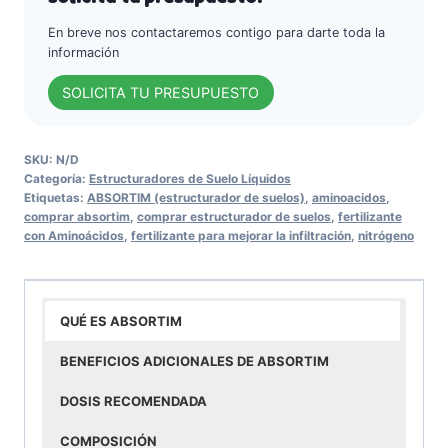
En breve nos contactaremos contigo para darte toda la
información
SOLICITA TU PRESUPUESTO
SKU:
N/D
Categoría:
Estructuradores de Suelo Líquidos
Etiquetas:
ABSORTIM (estructurador de suelos)
,
aminoacidos
,
comprar absortim
,
comprar estructurador de suelos
,
fertilizante
con Aminoácidos
,
fertilizante para mejorar la infiltración
,
nitrógeno
QUÉ ES ABSORTIM
BENEFICIOS ADICIONALES DE ABSORTIM
DOSIS RECOMENDADA
COMPOSICIÓN