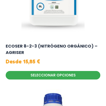
la
página
de
producto
ECOSER 8-2-3 (NITRÓGENO ORGÁNICO) –
AGRISER
Desde
15,85
€
SELECCIONAR OPCIONES
Este
producto
tiene
múltiples