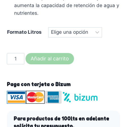
aumenta la capacidad de retención de agua y
nutrientes.
Formato Litros
ABSORTIM
Añadir al carrito
(estructurador
de
suelos)
Paga con tarjeta o Bizum
cantidad
Para productos de 100lts en adelante
solícita tu presupuesto.