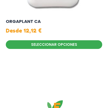
producto
ORGAPLANT CA
Desde
12,12
€
SELECCIONAR OPCIONES
Este
producto
tiene
múltiples
variantes.
Las
opciones
se
pueden