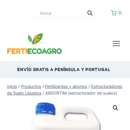
Saltar
al
0
contenido
ENVÍO GRATIS A PENÍNSULA Y PORTUGAL
Inicio
/
Productos
/
Fertilizantes y abonos
/
Estructuradores
de Suelo Líquidos
/
ABSORTIM (estructurador de suelos)