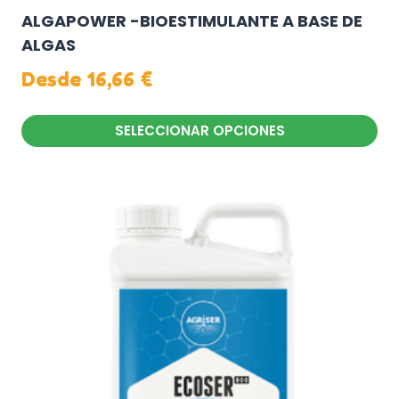
ALGAPOWER -BIOESTIMULANTE A BASE DE
ALGAS
Desde
16,66
€
SELECCIONAR OPCIONES
Este
producto
tiene
múltiples
variantes.
Las
opciones
se
pueden
elegir
en