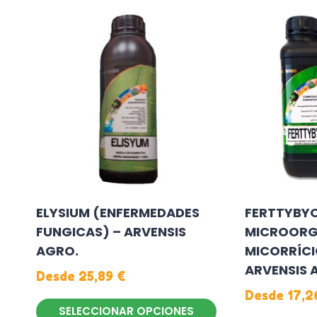
múltiples
múltiples
variantes.
variantes.
Las
Las
opciones
opciones
se
se
pueden
pueden
elegir
elegir
en
en
la
la
página
página
de
de
ELYSIUM (ENFERMEDADES
FERTTYBY
producto
producto
FUNGICAS) – ARVENSIS
MICROORG
AGRO.
MICORRÍCI
ARVENSIS 
Desde
25,89
€
Desde
17,
SELECCIONAR OPCIONES