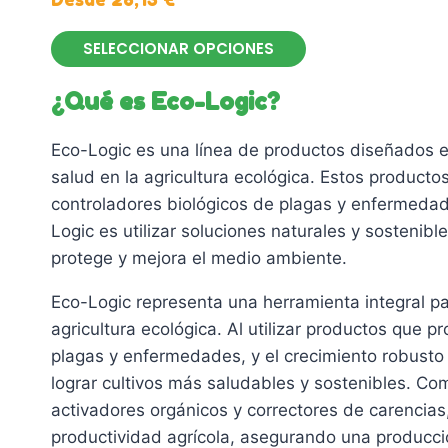
SELECCIONAR OPCIONES
Este
¿Qué es Eco-Logic?
producto
tiene
Eco-Logic es una línea de productos diseñados e
múltiples
salud en la agricultura ecológica. Estos productos
variantes.
controladores biológicos de plagas y enfermedade
Las
Logic es utilizar soluciones naturales y sostenibl
opciones
protege y mejora el medio ambiente.
se
pueden
Eco-Logic representa una herramienta integral par
elegir
agricultura ecológica. Al utilizar productos que p
en
plagas y enfermedades, y el crecimiento robusto 
la
lograr cultivos más saludables y sostenibles. C
página
activadores orgánicos y correctores de carencias
de
productividad agrícola, asegurando una producció