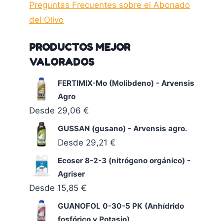
Preguntas Frecuentes sobre el Abonado
del Olivo
PRODUCTOS MEJOR
VALORADOS
FERTIMIX-Mo (Molibdeno) - Arvensis
Agro
Desde
29,06
€
GUSSAN (gusano) - Arvensis agro.
Desde
29,21
€
Ecoser 8-2-3 (nitrógeno orgánico) -
Agriser
Desde
15,85
€
GUANOFOL 0-30-5 PK (Anhídrido
fosfórico y Potasio)