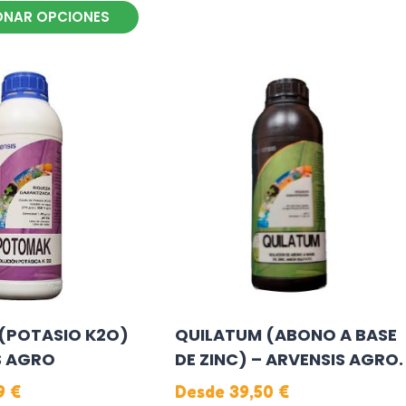
ONAR OPCIONES
producto
tiene
múltiples
variantes.
Las
opciones
se
pueden
elegir
en
la
página
de
(POTASIO K2O)
QUILATUM (ABONO A BASE
producto
S AGRO
DE ZINC) – ARVENSIS AGRO.
29
€
Desde
39,50
€