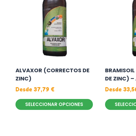
ALVAXOR (CORRECTOS DE
BRAMISOIL
ZINC)
DE ZINC) 
Desde
37,79
€
Desde
33,
SELECCIONAR OPCIONES
SELECCI
Este
Este
producto
producto
tiene
tiene