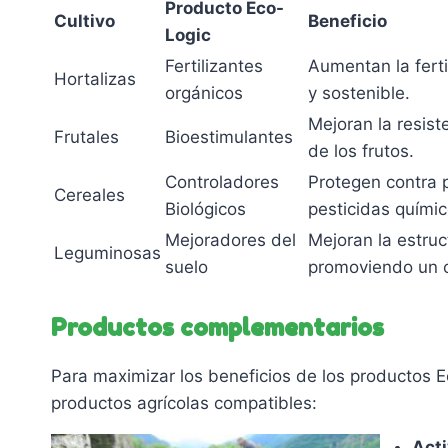
Producto Eco-
Cultivo
Beneficio
Logic
Fertilizantes
Aumentan la fert
Hortalizas
orgánicos
y sostenible.
Mejoran la resist
Frutales
Bioestimulantes
de los frutos.
Controladores
Protegen contra 
Cereales
Biológicos
pesticidas químic
Mejoradores del
Mejoran la estruct
Leguminosas
suelo
promoviendo un c
Productos complementarios
Para maximizar los beneficios de los productos E
productos agrícolas compatibles:
Act