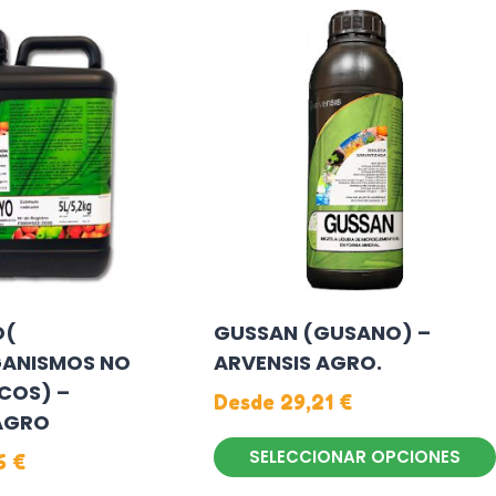
producto
tiene
múltiples
variantes.
Las
opciones
se
pueden
elegir
en
la
O(
GUSSAN (GUSANO) –
página
ANISMOS NO
ARVENSIS AGRO.
de
COS) –
producto
Desde
29,21
€
AGRO
SELECCIONAR OPCIONES
26
€
Este