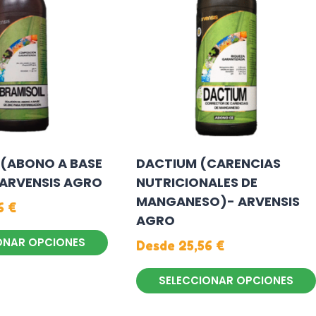
 (ABONO A BASE
DACTIUM (CARENCIAS
– ARVENSIS AGRO
NUTRICIONALES DE
MANGANESO)- ARVENSIS
56
€
AGRO
ONAR OPCIONES
Desde
25,56
€
SELECCIONAR OPCIONES
Este