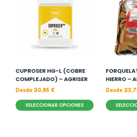
CUPROSER HG-L (COBRE
FORQUELAT
COMPLEJADO) – AGRISER
HIERRO – 
Desde
20,85
€
Desde
23,
SELECCIONAR OPCIONES
SELECCI
Este
Este
producto
producto
tiene
tiene