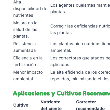
Alta
Los agentes quelantes mantien
disponibilidad de
plantas.
nutrientes
Mejora en la
Corregir las deficiencias nutri
salud de las
las plantas.
plantas.
Resistencia
Las plantas bien nutridas tie
aumentada
ambiental.
Eficiencia en la
Los correctores quelatados per
fertilización
aplicados.
Menor impacto
La alta eficiencia de los corr
ambiental
repetidas, minimizando el rie
Aplicaciones y Cultivos Recome
Nutriente
Corrector
Cultivo
deficiente
recomendado