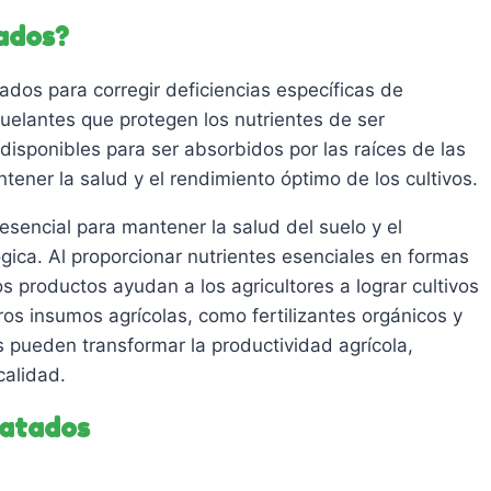
Este
ados?
producto
tiene
dos para corregir deficiencias específicas de
múltiples
quelantes que protegen los nutrientes de ser
variantes.
disponibles para ser absorbidos por las raíces de las
Las
ener la salud y el rendimiento óptimo de los cultivos.
opciones
se
sencial para mantener la salud del suelo y el
pueden
ógica. Al proporcionar nutrientes esenciales en formas
elegir
 productos ayudan a los agricultores a lograr cultivos
en
os insumos agrícolas, como fertilizantes orgánicos y
la
s pueden transformar la productividad agrícola,
página
calidad.
de
latados
producto