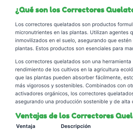
múltiples
múltiples
¿Qué son los Correctores Quelat
variantes.
variantes.
Las
Las
Los correctores quelatados son productos formula
opciones
opciones
micronutrientes en las plantas. Utilizan agentes 
se
se
inmovilizados en el suelo, asegurando que estén 
pueden
pueden
plantas. Estos productos son esenciales para mant
elegir
elegir
en
en
Los correctores quelatados son una herramienta e
la
la
rendimiento de los cultivos en la agricultura ecol
página
página
que las plantas pueden absorber fácilmente, estos
de
de
más vigorosos y sostenibles. Combinados con otr
producto
producto
activadores orgánicos, los correctores quelatado
asegurando una producción sostenible y de alta 
Ventajas de los Correctores Que
Ventaja
Descripción