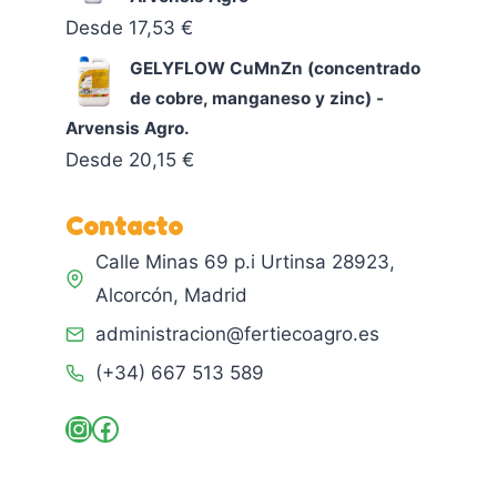
Desde
17,53
€
GELYFLOW CuMnZn (concentrado
de cobre, manganeso y zinc) -
Arvensis Agro.
Desde
20,15
€
Contacto
Calle Minas 69 p.i Urtinsa 28923,
Alcorcón, Madrid
administracion@fertiecoagro.es
(+34) 667 513 589
Instagram
Facebook