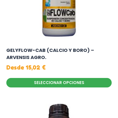
GELYFLOW-CAB (CALCIO Y BORO) –
ARVENSIS AGRO.
Desde
15,02
€
SELECCIONAR OPCIONES
Este
producto
tiene
múltiples