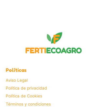
múltiples
variantes.
Las
opciones
se
pueden
elegir
en
la
página
de
Políticas
producto
Aviso Legal
Política de privacidad
Política de Cookies
Términos y condiciones