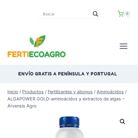
Saltar
al
0
contenido
ENVÍO GRATIS A PENÍNSULA Y PORTUGAL
Inicio
/
Productos
/
Fertilizantes y abonos
/
Aminoácidos
/
ALGAPOWER GOLD-aminoácidos y extractos de algas –
Arvensis Agro