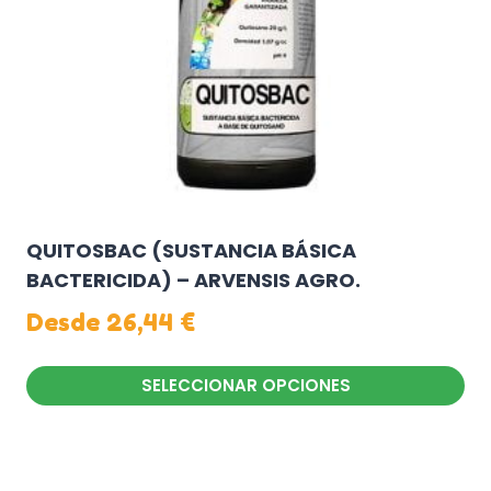
elegir
en
la
página
de
producto
QUITOSBAC (SUSTANCIA BÁSICA
BACTERICIDA) – ARVENSIS AGRO.
Desde
26,44
€
SELECCIONAR OPCIONES
Este
producto
tiene