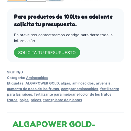
algas
-
Arvensis
Para productos de 100lts en adelante
Agro
solícita tu presupuesto.
cantidad
En breve nos contactaremos contigo para darte toda la
información
SOLICITA TU PRESUPUESTO
SKU:
N/D
Categoría:
Aminoácidos
Etiquetas:
ALGAPOWER GOLD
,
algas
,
aminoacidos
,
arvensis
,
aumento de peso de los frutos
,
comprar aminoacidos
,
fertilizante
para las raices
,
fertilizante para mejorar el color de los frutos
,
frutos
,
hojas
,
raices
,
transplante de plantas
ALGAPOWER GOLD-