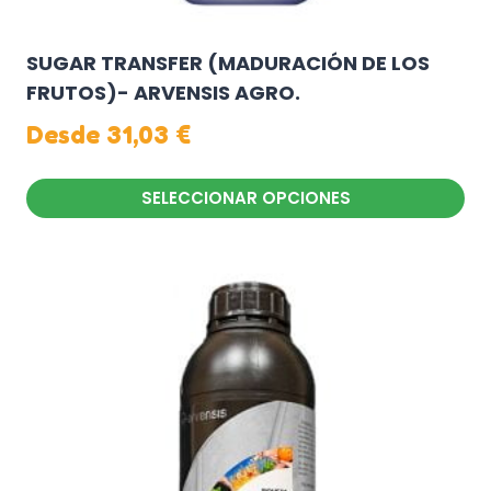
SUGAR TRANSFER (MADURACIÓN DE LOS
FRUTOS)- ARVENSIS AGRO.
Desde
31,03
€
SELECCIONAR OPCIONES
Este
producto
tiene
múltiples
variantes.
Las
opciones
se
pueden