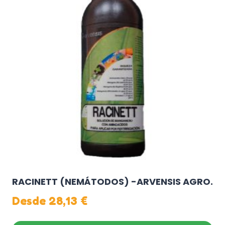
variantes.
Las
opciones
se
pueden
elegir
en
la
página
de
producto
RACINETT (NEMÁTODOS) -ARVENSIS AGRO.
Desde
28,13
€