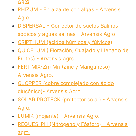
Agro
RHIZUM - Enraizante con algas - Arvensis
Agro
DISPERSAL - Corrector de suelos Salinos -
sódicos y aguas salinas - Arvensis Agro
CRIPTHUM (ácidos húmicos y fúlvicos)
QUICELUM ( Floración, Cuajado y Llenado de
Frutos) - Arvensis agro
FERTIMIX-Zn+Mn (Zinc y Manganeso) -
Arvensis Agro.
GLOPPER (cobre complejado con ácido
glucónico)- Arvensis Agro.
SOLAR PROTECK (protector solar) - Arvensis
Agro.
LUMIK (mojante) - Arvensis Agro.
REGUES-PH (Nitrógeno y Fósforo) - Arvensis
agro.