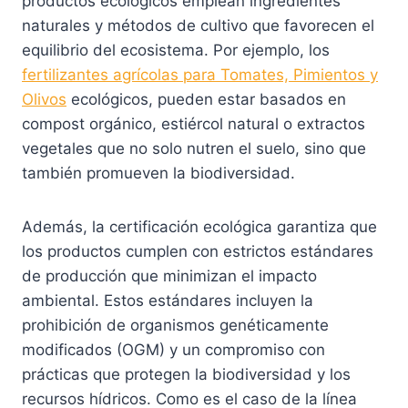
productos ecológicos emplean ingredientes
n
c
u
e
naturales y métodos de cultivo que favorecen el
t
t
c
l
equilibrio del ecosistema. Por ejemplo, los
e
o
t
e
fertilizantes agrícolas para Tomates, Pimientos y
s
o
g
Olivos
ecológicos, pueden estar basados en
.
t
i
compost orgánico, estiércol natural o extractos
L
i
r
vegetales que no solo nutren el suelo, sino que
a
e
e
también promueven la biodiversidad.
s
n
n
o
e
l
p
Además, la certificación ecológica garantiza que
m
a
c
los productos cumplen con estrictos estándares
ú
p
i
de producción que minimizan el impacto
l
á
o
ambiental. Estos estándares incluyen la
t
g
n
prohibición de organismos genéticamente
i
i
e
modificados (OGM) y un compromiso con
p
n
s
prácticas que protegen la biodiversidad y los
l
a
s
recursos hídricos. Como es el caso de la línea
e