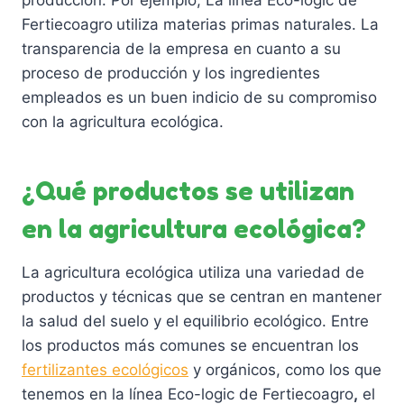
producción. Por ejemplo, La línea Eco-logic de
g
Fertiecoagro
utiliza materias primas naturales. La
i
transparencia de la empresa en cuanto a su
r
proceso de producción y los ingredientes
e
empleados es un buen indicio de su compromiso
n
con la agricultura ecológica.
l
a
¿Qué productos se utilizan
p
á
en la agricultura ecológica?
g
i
La agricultura ecológica utiliza una variedad de
n
productos y técnicas que se centran en mantener
a
la salud del suelo y el equilibrio ecológico. Entre
d
los productos más comunes se encuentran los
e
fertilizantes ecológicos
y orgánicos, como los que
p
tenemos en la línea Eco-logic de Fertiecoagro
,
el