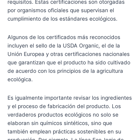
requisitos. Estas certificaciones son otorgadas
c
p
por organismos oficiales que supervisan el
i
á
cumplimiento de los estándares ecológicos.
o
g
n
i
e
Algunos de los certificados más reconocidos
n
s
incluyen el sello de la USDA Organic, el de la
a
s
Unión Europea y otras certificaciones nacionales
d
e
que garantizan que el producto ha sido cultivado
e
p
de acuerdo con los principios de la agricultura
p
u
ecológica.
r
e
o
d
Es igualmente importante revisar los ingredientes
d
e
y el proceso de fabricación del producto. Los
u
n
verdaderos productos ecológicos no solo se
c
e
elaboran sin químicos sintéticos, sino que
t
l
también emplean prácticas sostenibles en su
o
e