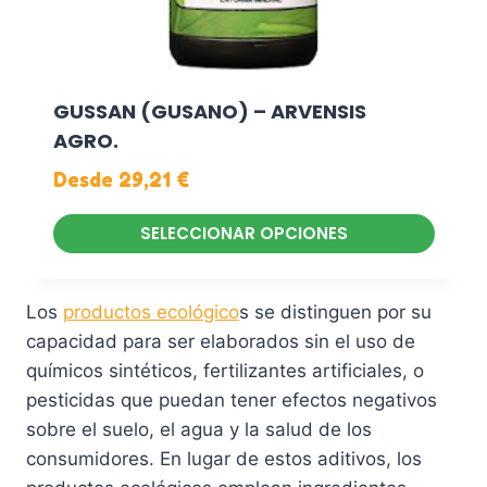
s
n
n
o
e
l
p
m
a
c
ú
GUSSAN (GUSANO) – ARVENSIS
p
i
l
AGRO.
á
o
t
g
Desde
29,21
€
n
i
i
e
p
n
SELECCIONAR OPCIONES
s
l
a
E
s
e
d
s
e
Los
productos ecológico
s se distinguen por su
s
e
t
p
capacidad para ser elaborados sin el uso de
v
p
e
u
químicos sintéticos, fertilizantes artificiales, o
a
r
p
e
pesticidas que puedan tener efectos negativos
r
o
r
d
sobre el suelo, el agua y la salud de los
i
d
o
e
consumidores. En lugar de estos aditivos, los
a
u
d
n