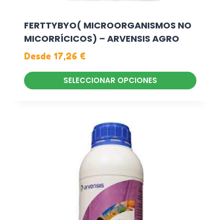
FERTTYBYO( MICROORGANISMOS NO
MICORRÍCICOS) – ARVENSIS AGRO
Desde
17,26
€
SELECCIONAR OPCIONES
E
s
t
e
p
r
o
d
u
c