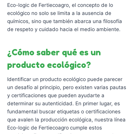
d
e
Eco-logic de Fertiecoagro, el concepto de lo
s
e
p
ecológico no solo se limita a la ausencia de
v
p
u
químicos, sino que también abarca una filosofía
a
r
e
de respeto y cuidado hacia el medio ambiente.
r
o
d
i
d
e
a
u
¿Cómo saber qué es un
n
n
c
e
producto ecológico?
t
t
l
e
o
e
Identificar un producto ecológico puede parecer
s
g
un desafío al principio, pero existen varias pautas
.
i
y certificaciones que pueden ayudarte a
L
r
determinar su autenticidad. En primer lugar, es
a
e
fundamental buscar etiquetas o certificaciones
s
n
que avalen la producción ecológica, nuestra línea
o
l
Eco-logic de Fertiecoagro
cumple estos
p
a