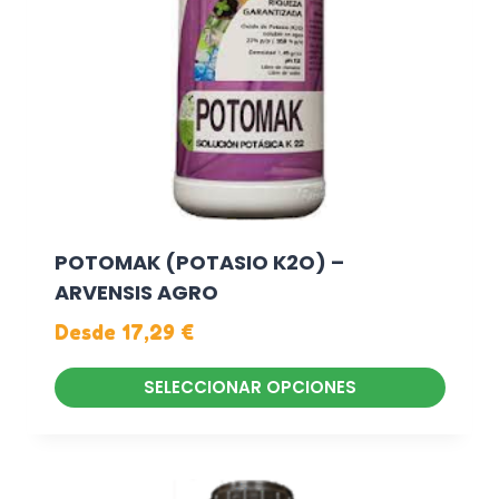
t
o
t
i
e
n
e
m
ú
POTOMAK (POTASIO K2O) –
l
ARVENSIS AGRO
t
Desde
17,29
€
i
p
SELECCIONAR OPCIONES
l
E
e
s
s
t