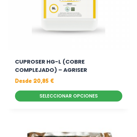
o
t
i
e
n
e
m
ú
CUPROSER HG-L (COBRE
l
COMPLEJADO) – AGRISER
t
Desde
20,85
€
i
p
SELECCIONAR OPCIONES
l
E
e
s
s
t
v
e
a