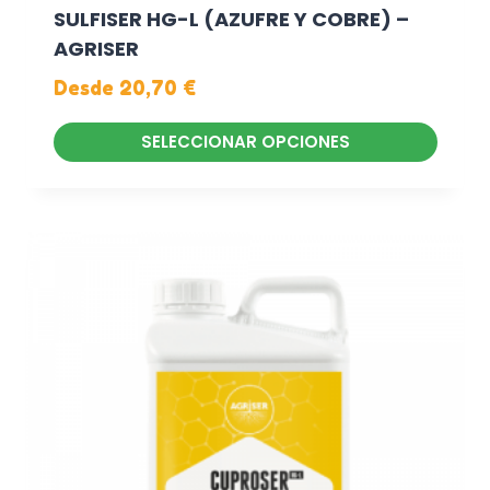
SULFISER HG-L (AZUFRE Y COBRE) –
AGRISER
Desde
20,70
€
SELECCIONAR OPCIONES
E
s
t
e
p
r
o
d
u
c
t