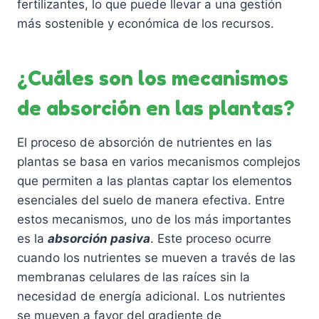
s
fertilizantes, lo que puede llevar a una gestión
d
e
más sostenible y económica de los recursos.
e
p
p
u
r
¿Cuáles son los mecanismos
e
o
d
de absorción en las plantas?
d
e
u
n
El proceso de absorción de nutrientes en las
c
e
plantas se basa en varios mecanismos complejos
t
l
que permiten a las plantas captar los elementos
o
e
esenciales del suelo de manera efectiva. Entre
g
estos mecanismos, uno de los más importantes
i
es la
absorción pasiva
. Este proceso ocurre
r
cuando los nutrientes se mueven a través de las
e
membranas celulares de las raíces sin la
n
necesidad de energía adicional. Los nutrientes
l
se mueven a favor del gradiente de