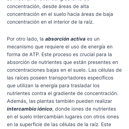
a
concentración, desde áreas de alta
p
concentración en el suelo hacia áreas de baja
á
concentración en el interior de la raíz.
g
i
Por otro lado, la
absorción activa
es un
n
mecanismo que requiere el uso de energía en
a
forma de ATP. Este proceso es crucial para la
d
absorción de nutrientes que están presentes en
e
concentraciones bajas en el suelo. Las células de
p
las raíces poseen transportadores específicos
r
que utilizan la energía para trasladar los
o
nutrientes contra el gradiente de concentración.
d
Además, las plantas también pueden realizar
u
intercambio iónico
, donde iones de nutrientes
c
en el suelo intercambian lugares con otros iones
t
en la superficie de las células de la raíz. Este
o