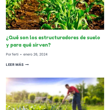
¿Qué son los estructuradores de suelo
y para qué sirven?
Por
ferti
enero 26, 2024
¿QUÉ
LEER MÁS
SON
LOS
ESTRUCTURADORES
DE
SUELO
Y
PARA
QUÉ
SIRVEN?