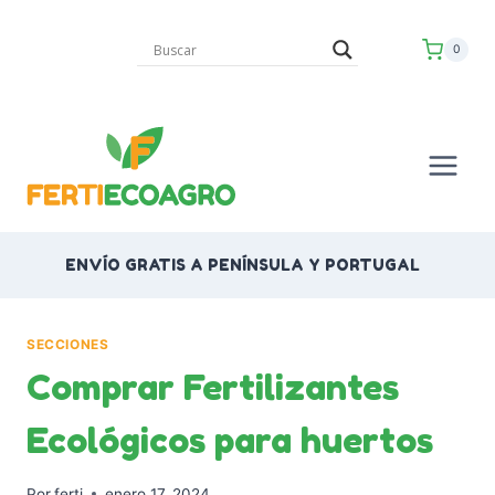
Saltar
al
0
contenido
ENVÍO GRATIS A PENÍNSULA Y PORTUGAL
SECCIONES
Comprar Fertilizantes
Ecológicos para huertos
Por
ferti
enero 17, 2024