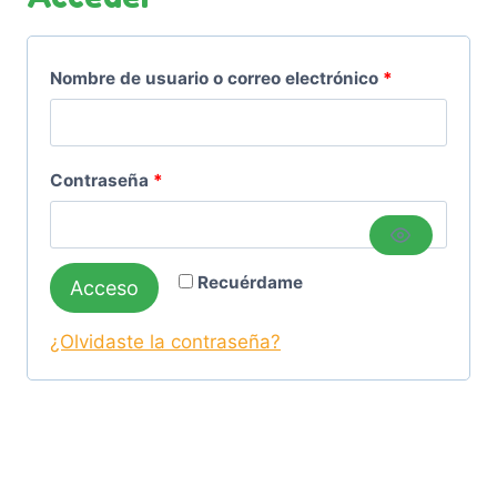
O
Nombre de usuario o correo electrónico
*
b
l
O
Contraseña
*
i
b
g
l
a
Recuérdame
Acceso
i
t
g
¿Olvidaste la contraseña?
o
a
r
t
i
o
o