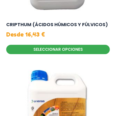
CRIPTHUM (ÁCIDOS HÚMICOS Y FÚLVICOS)
Desde
16,43
€
SELECCIONAR OPCIONES
Este
producto
tiene
múltiples
variantes.
Las
opciones
se
pueden