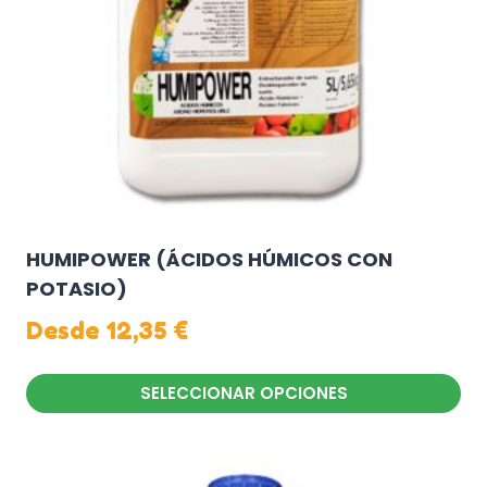
elegir
en
la
página
de
producto
HUMIPOWER (ÁCIDOS HÚMICOS CON
POTASIO)
Desde
12,35
€
SELECCIONAR OPCIONES
Este
producto
tiene