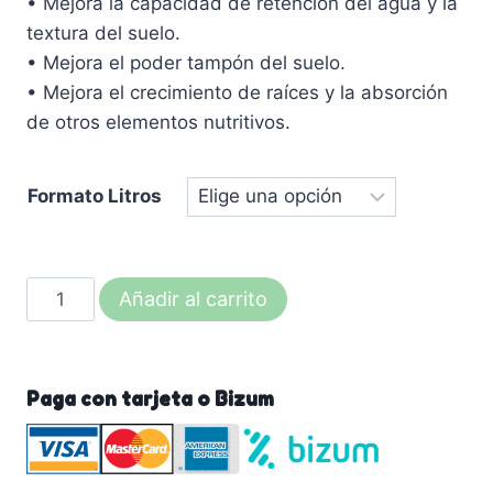
• Mejora la capacidad de retención del agua y la
textura del suelo.
• Mejora el poder tampón del suelo.
• Mejora el crecimiento de raíces y la absorción
de otros elementos nutritivos.
Formato Litros
DISPERSAL
Añadir al carrito
-
Corrector
de
Paga con tarjeta o Bizum
suelos
Salinos
-