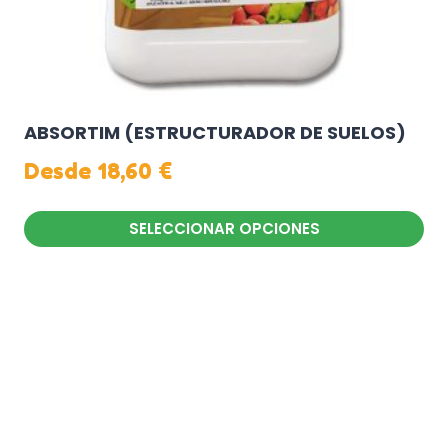
de
producto
ABSORTIM (ESTRUCTURADOR DE SUELOS)
Desde
18,60
€
SELECCIONAR OPCIONES
Este
producto
tiene
múltiples
variantes.
Las
opciones
se