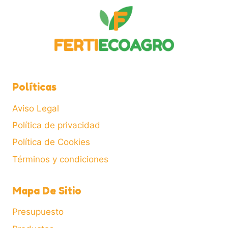
pueden
elegir
en
la
página
de
Políticas
producto
Aviso Legal
Política de privacidad
Política de Cookies
Términos y condiciones
Mapa De Sitio
Presupuesto