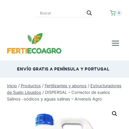
Saltar
al
0
contenido
ENVÍO GRATIS A PENÍNSULA Y PORTUGAL
Inicio
/
Productos
/
Fertilizantes y abonos
/
Estructuradores
de Suelo Líquidos
/
DISPERSAL – Corrector de suelos
Salinos -sódicos y aguas salinas – Arvensis Agro