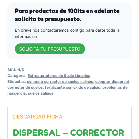
sódicos
y
Para productos de 100lts en adelante
aguas
solícita tu presupuesto.
salinas
En breve nos contactaremos contigo para darte toda la
-
información
Arvensis
SOLICITA TU PRESUPUESTO
Agro
cantidad
SKU:
N/D
Categoría:
Estructuradores de Suelo Líquidos
Etiquetas:
compara corrector de suelos salinos
,
comprar dispersal
,
corrector de suelos
,
fertilizante con oxido de calcio
,
problemas de
nascencia
,
suelos salinos
DESCARGAR FICHA
DISPERSAL – CORRECTOR