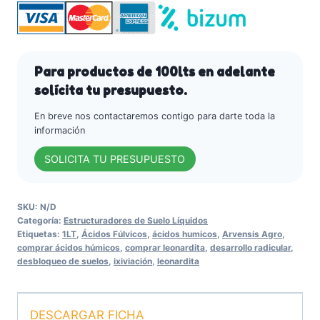
leonardita)
cantidad
Para productos de 100lts en adelante
solícita tu presupuesto.
En breve nos contactaremos contigo para darte toda la
información
SOLICITA TU PRESUPUESTO
SKU:
N/D
Categoría:
Estructuradores de Suelo Líquidos
Etiquetas:
1LT
,
Ácidos Fúlvicos
,
ácidos humicos
,
Arvensis Agro
,
comprar ácidos húmicos
,
comprar leonardita
,
desarrollo radicular
,
desbloqueo de suelos
,
ixiviación
,
leonardita
DESCARGAR FICHA