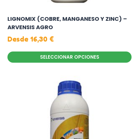
LIGNOMIX (COBRE, MANGANESO Y ZINC) –
ARVENSIS AGRO
Desde
16,30
€
SELECCIONAR OPCIONES
Este
producto
tiene
múltiples
variantes.
Las
opciones
se
pueden