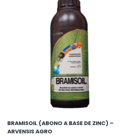
múltiples
variantes.
Las
opciones
se
pueden
elegir
en
la
página
de
producto
BRAMISOIL (ABONO A BASE DE ZINC) –
ARVENSIS AGRO