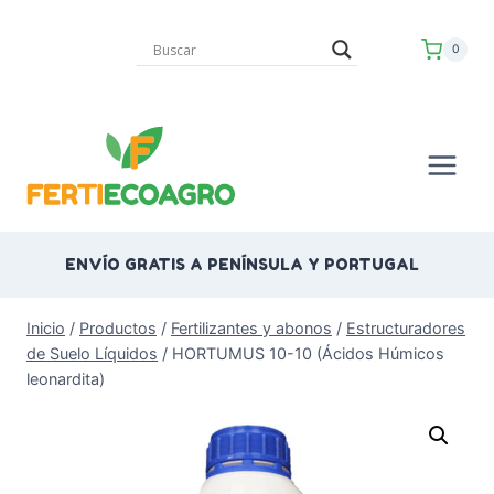
Saltar
al
0
contenido
ENVÍO GRATIS A PENÍNSULA Y PORTUGAL
Inicio
/
Productos
/
Fertilizantes y abonos
/
Estructuradores
de Suelo Líquidos
/
HORTUMUS 10-10 (Ácidos Húmicos
leonardita)