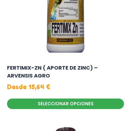
elegir
en
la
página
de
producto
FERTIMIX-ZN ( APORTE DE ZINC) –
ARVENSIS AGRO
Desde
15,64
€
SELECCIONAR OPCIONES
Este
producto
tiene