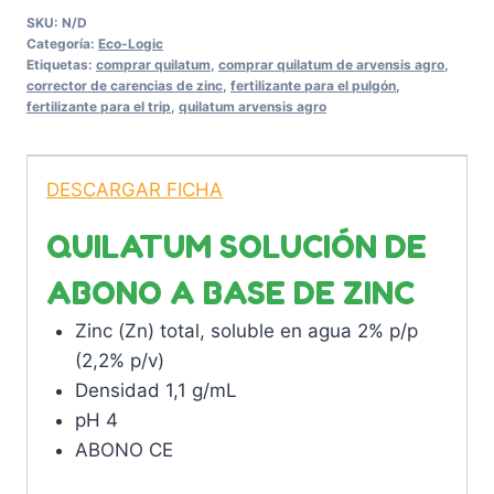
SKU:
N/D
Categoría:
Eco-Logic
Etiquetas:
comprar quilatum
,
comprar quilatum de arvensis agro
,
corrector de carencias de zinc
,
fertilizante para el pulgón
,
fertilizante para el trip
,
quilatum arvensis agro
DESCARGAR FICHA
QUILATUM SOLUCIÓN DE
ABONO A BASE DE ZINC
Zinc (Zn) total, soluble en agua 2% p/p
(2,2% p/v)
Densidad 1,1 g/mL
pH 4
ABONO CE