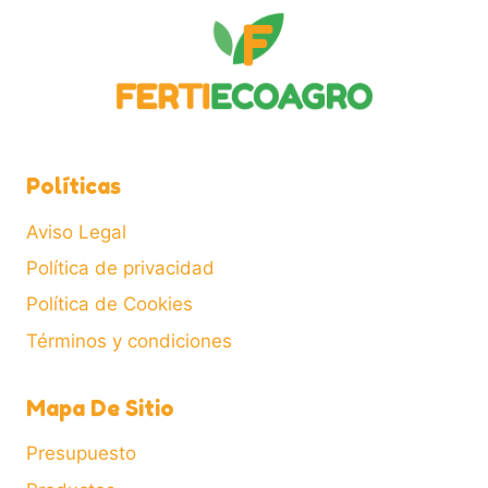
pueden
elegir
en
la
página
de
Políticas
producto
Aviso Legal
Política de privacidad
Política de Cookies
Términos y condiciones
Mapa De Sitio
Presupuesto