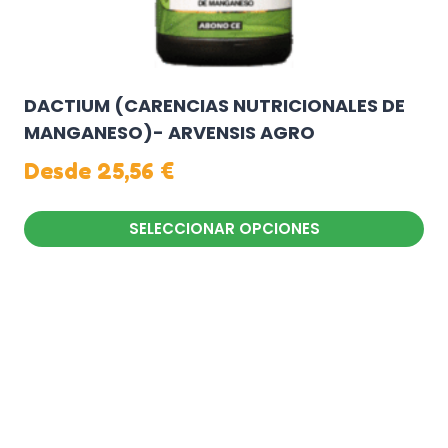
producto
DACTIUM (CARENCIAS NUTRICIONALES DE
MANGANESO)- ARVENSIS AGRO
Desde
25,56
€
SELECCIONAR OPCIONES
Este
producto
tiene
múltiples
variantes.
Las
opciones
se