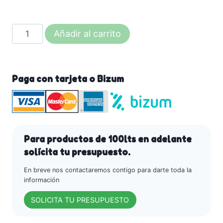
QUILATUM
Añadir al carrito
(Abono
a
base
Paga con tarjeta o Bizum
de
Zinc)
-
Arvensis
Agro.
Para productos de 100lts en adelante
cantidad
solícita tu presupuesto.
En breve nos contactaremos contigo para darte toda la
información
SOLICITA TU PRESUPUESTO