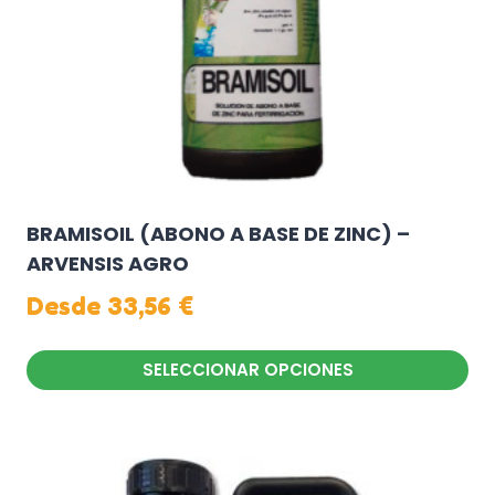
en
la
página
de
producto
BRAMISOIL (ABONO A BASE DE ZINC) –
ARVENSIS AGRO
Desde
33,56
€
SELECCIONAR OPCIONES
Este
producto
tiene
múltiples