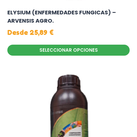
ELYSIUM (ENFERMEDADES FUNGICAS) –
ARVENSIS AGRO.
Desde
25,89
€
SELECCIONAR OPCIONES
Este
producto
tiene
múltiples
variantes.
Las
opciones
se
pueden
elegir