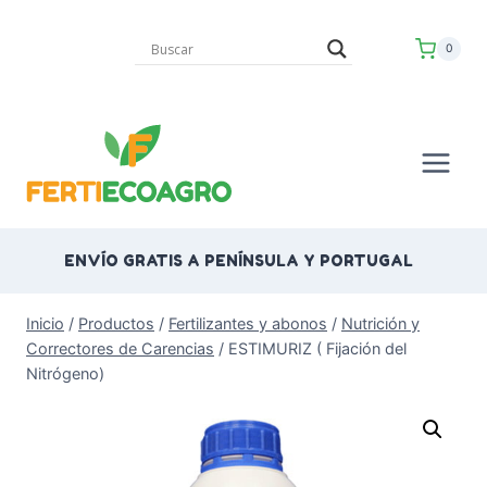
Saltar
al
0
contenido
ENVÍO GRATIS A PENÍNSULA Y PORTUGAL
Inicio
/
Productos
/
Fertilizantes y abonos
/
Nutrición y
Correctores de Carencias
/
ESTIMURIZ ( Fijación del
Nitrógeno)