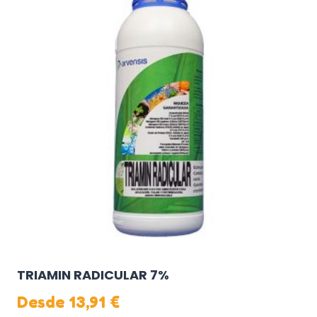
múltiples
variantes.
Las
opciones
se
pueden
elegir
en
la
página
de
producto
TRIAMIN RADICULAR 7%
Desde
13,91
€