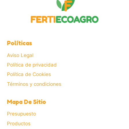
pueden
elegir
en
la
página
de
Políticas
producto
Aviso Legal
Política de privacidad
Política de Cookies
Términos y condiciones
Mapa De Sitio
Presupuesto
Productos