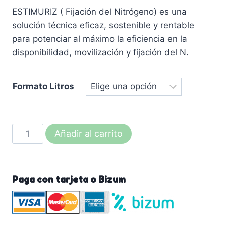
ESTIMURIZ ( Fijación del Nitrógeno) es una
solución técnica eficaz, sostenible y rentable
para potenciar al máximo la eficiencia en la
disponibilidad, movilización y fijación del N.
Formato Litros
ESTIMURIZ
Añadir al carrito
(
Fijación
del
Paga con tarjeta o Bizum
Nitrógeno)
cantidad