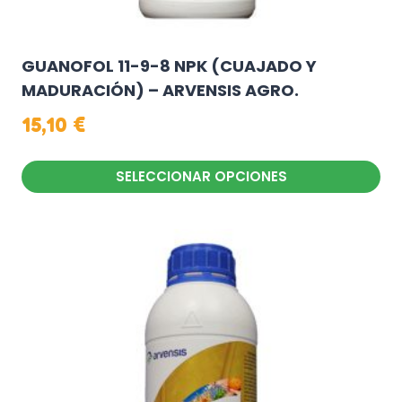
GUANOFOL 11-9-8 NPK (CUAJADO Y
MADURACIÓN) – ARVENSIS AGRO.
15,10
€
SELECCIONAR OPCIONES
Este
producto
tiene
múltiples
variantes.
Las
opciones
se
pueden