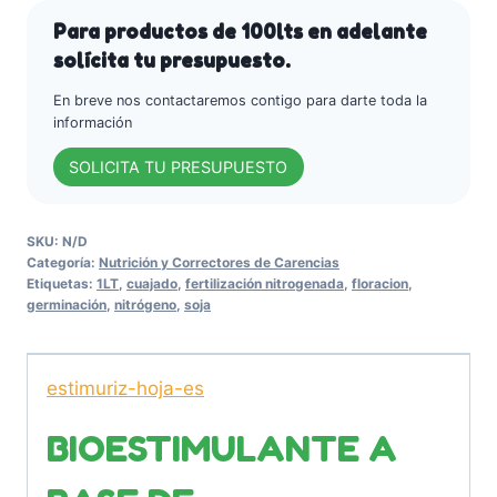
Para productos de 100lts en adelante
solícita tu presupuesto.
En breve nos contactaremos contigo para darte toda la
información
SOLICITA TU PRESUPUESTO
SKU:
N/D
Categoría:
Nutrición y Correctores de Carencias
Etiquetas:
1LT
,
cuajado
,
fertilización nitrogenada
,
floracion
,
germinación
,
nitrógeno
,
soja
estimuriz-hoja-es
BIOESTIMULANTE A