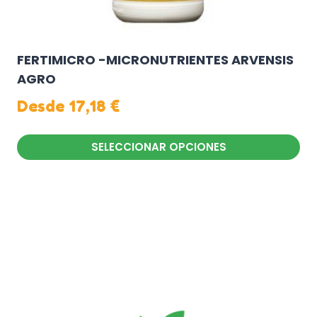
FERTIMICRO -MICRONUTRIENTES ARVENSIS
AGRO
Desde
17,18
€
SELECCIONAR OPCIONES
Este
producto
tiene
múltiples
variantes.
Las
opciones
se