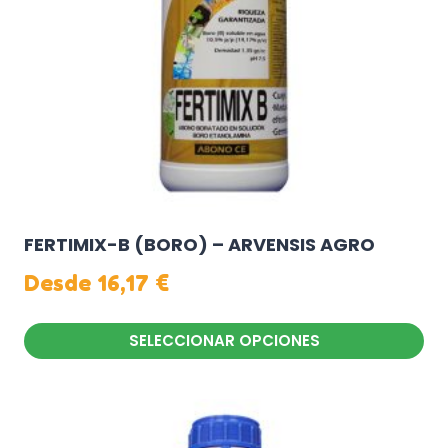
elegir
en
la
página
de
producto
FERTIMIX-B (BORO) – ARVENSIS AGRO
Desde
16,17
€
SELECCIONAR OPCIONES
Este
producto
tiene