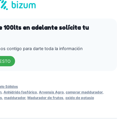
 100lts en adelante solícita tu
s contigo para darte toda la información
UESTO
lo Sólidos
n
,
Anhídrido fosfórico
,
Arvensis Agro
,
comprar maddurador
,
os
,
maddurador
,
Madurador de frutos
,
oxido de potasio