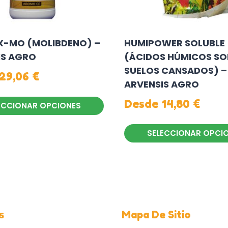
X-MO (MOLIBDENO) –
HUMIPOWER SOLUBLE
IS AGRO
(ÁCIDOS HÚMICOS SO
SUELOS CANSADOS) –
29,06
€
ARVENSIS AGRO
Desde
14,80
€
ECCIONAR OPCIONES
SELECCIONAR OPCI
Este
producto
.
tiene
múltiples
variantes.
s
Mapa De Sitio
Las