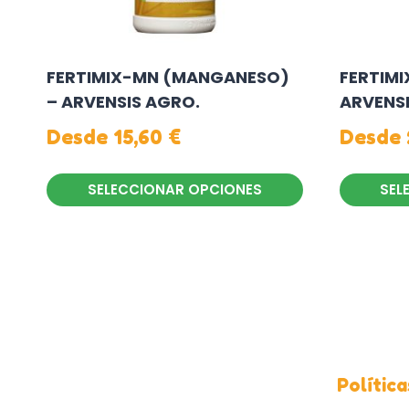
FERTIMIX-MN (MANGANESO)
FERTIMI
– ARVENSIS AGRO.
ARVENS
Desde
15,60
€
Desde
SELECCIONAR OPCIONES
SEL
Este
Este
producto
producto
tiene
tiene
múltiples
múltiples
variantes.
variantes
Las
Las
opciones
opciones
Política
se
se