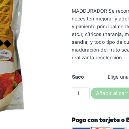
MADDURADOR Se recomien
necesiten mejorar y adel
y pimiento principalmente
etc.); cítricos (naranja,
sandía; y todo tipo de cu
maduración del fruto sea
realizar la recolección.
Saco
MADURADDOR
Añadir al carr
(maduración
de
los
Paga con tarjeta o 
frutos)