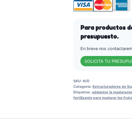
-
Arvensis
Agro.
cantidad
Para productos de
presupuesto.
En breve nos contactaremo
SOLICITA TU PRESUP
SKU:
N/D
Categoría:
Estructuradores de Sue
Etiquetas:
adelantar la maduracio
fertilizante para madurar los frut