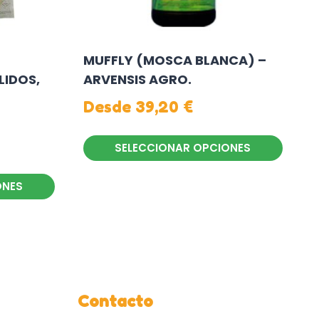
MUFFLY (MOSCA BLANCA) –
LIDOS,
ARVENSIS AGRO.
Desde
39,20
€
SELECCIONAR OPCIONES
Este
ONES
producto
tiene
múltiples
variantes.
Las
opciones
Contacto
se