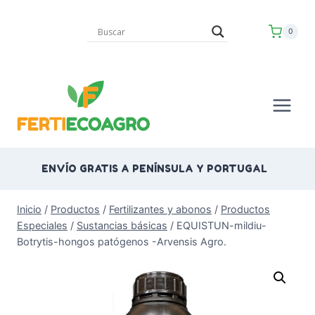
Saltar
al
0
contenido
ENVÍO GRATIS A PENÍNSULA Y PORTUGAL
Inicio
/
Productos
/
Fertilizantes y abonos
/
Productos
Especiales
/
Sustancias básicas
/
EQUISTUN-mildiu-
Botrytis-hongos patógenos -Arvensis Agro.