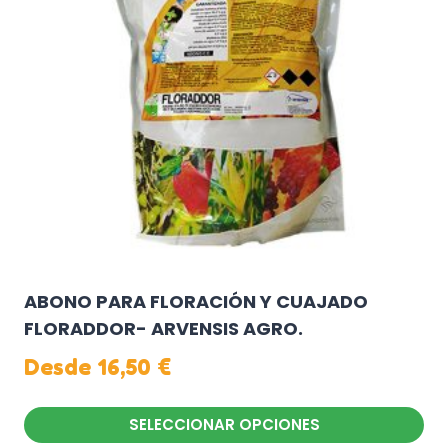
se
pueden
elegir
en
la
página
de
producto
ABONO PARA FLORACIÓN Y CUAJADO
FLORADDOR- ARVENSIS AGRO.
Desde
16,50
€
SELECCIONAR OPCIONES