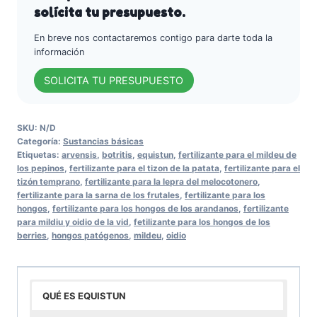
solícita tu presupuesto.
En breve nos contactaremos contigo para darte toda la
información
SOLICITA TU PRESUPUESTO
SKU:
N/D
Categoría:
Sustancias básicas
Etiquetas:
arvensis
,
botritis
,
equistun
,
fertilizante para el mildeu de
los pepinos
,
fertilizante para el tizon de la patata
,
fertilizante para el
tizón temprano
,
fertilizante para la lepra del melocotonero
,
fertilizante para la sarna de los frutales
,
fertilizante para los
hongos
,
fertilizante para los hongos de los arandanos
,
fertilizante
para mildiu y oidio de la vid
,
fetilizante para los hongos de los
berries
,
hongos patógenos
,
mildeu
,
oidio
QUÉ ES EQUISTUN