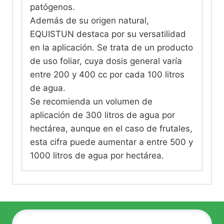
patógenos.
Además de su origen natural,
EQUISTUN destaca por su versatilidad
en la aplicación. Se trata de un producto
de uso foliar, cuya dosis general varía
entre 200 y 400 cc por cada 100 litros
de agua.
Se recomienda un volumen de
aplicación de 300 litros de agua por
hectárea, aunque en el caso de frutales,
esta cifra puede aumentar a entre 500 y
1000 litros de agua por hectárea.
1. Fortalecimiento de las defensas
Equisetum arvense 20 g/L
DOSIS
RECOMENADACIONES
naturales: Los compuestos presentes en
Densidad 1,0 g/cc
GRUPO
FOLIAR
DE APLICACIÓN
EQUISTUN estimulan los mecanismos
pH 6,5
cc/hL
de defensa naturales de las plantas,
Indicado frente a la