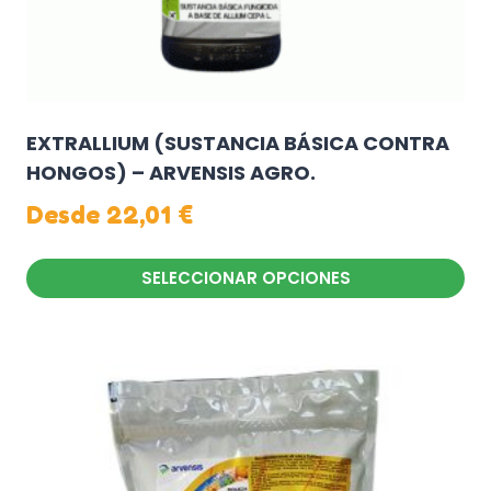
de
producto
EXTRALLIUM (SUSTANCIA BÁSICA CONTRA
HONGOS) – ARVENSIS AGRO.
Desde
22,01
€
SELECCIONAR OPCIONES
Este
producto
tiene
múltiples
variantes.
Las
opciones