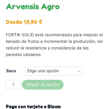
Arvensis Agro
Desde
13,90
€
FORTIK SOLID está recomendado para mejorar el
llenado de frutos e incrementar la producción, sin
reducir la resistencia y consistencia de las
paredes celulares.
Saco
FORTIK
Añadir al carrito
SOLID
(mejorar
el
Paga con tarjeta o Bizum