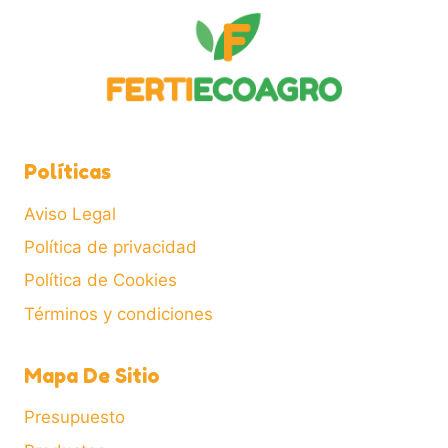
se
pueden
elegir
en
la
página
de
Políticas
producto
Aviso Legal
Política de privacidad
Política de Cookies
Términos y condiciones
Mapa De Sitio
Presupuesto