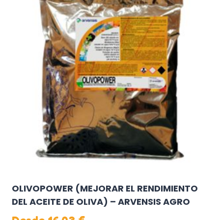
variantes.
Las
opciones
se
pueden
elegir
en
la
página
de
producto
OLIVOPOWER (MEJORAR EL RENDIMIENTO
DEL ACEITE DE OLIVA) – ARVENSIS AGRO