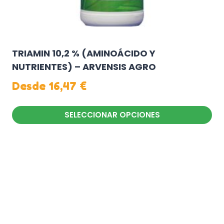
producto
TRIAMIN 10,2 % (AMINOÁCIDO Y
NUTRIENTES) – ARVENSIS AGRO
Desde
16,47
€
SELECCIONAR OPCIONES
Este
producto
tiene
múltiples
variantes.
Las
opciones