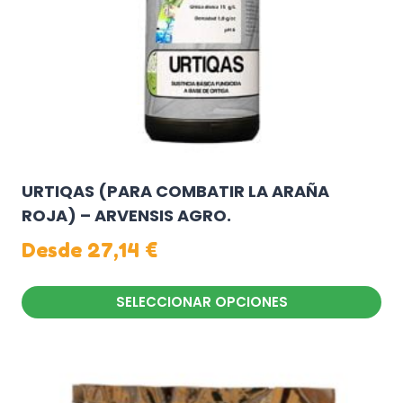
en
la
página
de
producto
URTIQAS (PARA COMBATIR LA ARAÑA
ROJA) – ARVENSIS AGRO.
Desde
27,14
€
SELECCIONAR OPCIONES
Este
producto
tiene
múltiples