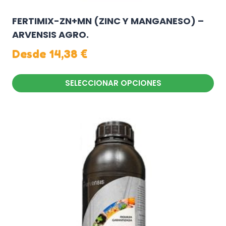
FERTIMIX-ZN+MN (ZINC Y MANGANESO) –
ARVENSIS AGRO.
Desde
14,38
€
SELECCIONAR OPCIONES
Este
producto
tiene
múltiples
variantes.
Las
opciones
se
pueden
elegir