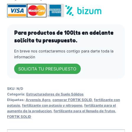
llenado
de
frutos)
-
Arvensis
Para productos de 100lts en adelante
Agro
solícita tu presupuesto.
cantidad
En breve nos contactaremos contigo para darte toda la
información
SOLICITA TU PRESUPUESTO
SKU:
N/D
Categoría:
Estructuradores de Suelo Sólidos
Etiquetas:
Arvensis Agro
,
comprar FORTIK SOLID
,
fertilizante con
potasio
,
fertilizante con potasio y nitrogeno
,
fertilizante para el
aumento de la produccion
,
fertilizante para el llenado de frutos
,
FORTIK SOLID