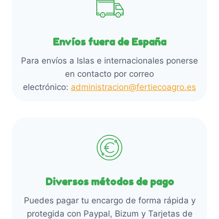
c
l
e
t
e
s
o
g
.
Envíos fuera de España
i
L
r
Para envíos a Islas e internacionales ponerse
a
e
en contacto por correo
s
n
electrónico:
administracion@fertiecoagro.es
o
l
p
a
c
p
i
á
o
g
n
i
e
n
Diversos métodos de pago
s
a
s
Puedes pagar tu encargo de forma rápida y
d
e
protegida con Paypal, Bizum y Tarjetas de
e