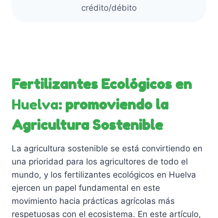
p
crédito/débito
p
u
r
e
o
d
d
e
u
n
c
Fertilizantes Ecológicos en
e
t
l
Huelva
: promoviendo la
o
e
g
Agricultura Sostenible
i
r
La agricultura sostenible se está convirtiendo en
e
una prioridad para los agricultores de todo el
n
mundo, y los fertilizantes ecológicos en Huelva
l
ejercen un papel fundamental en este
a
movimiento hacia prácticas agrícolas más
p
respetuosas con el ecosistema. En este artículo,