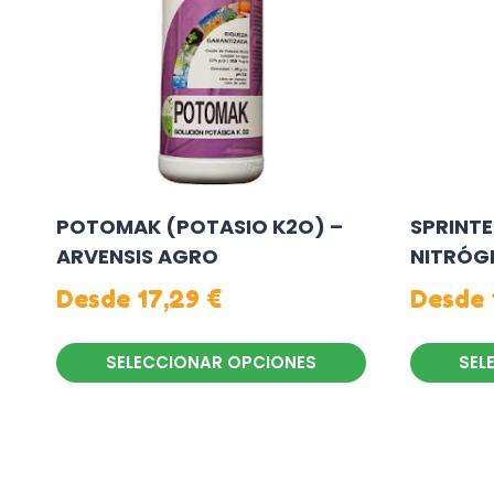
POTOMAK (POTASIO K2O) –
SPRINTE
ARVENSIS AGRO
NITRÓG
Desde
17,29
€
Desde
SELECCIONAR OPCIONES
SEL
Este
Este
producto
producto
tiene
tiene
múltiples
múltiples