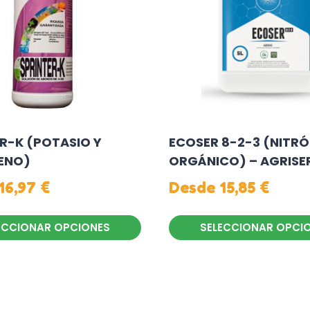
R-K (POTASIO Y
ECOSER 8-2-3 (NITR
ENO)
ORGÁNICO) – AGRISE
16,97
€
Desde
15,85
€
ECCIONAR OPCIONES
SELECCIONAR OPCI
Este
producto
tiene
múltiples