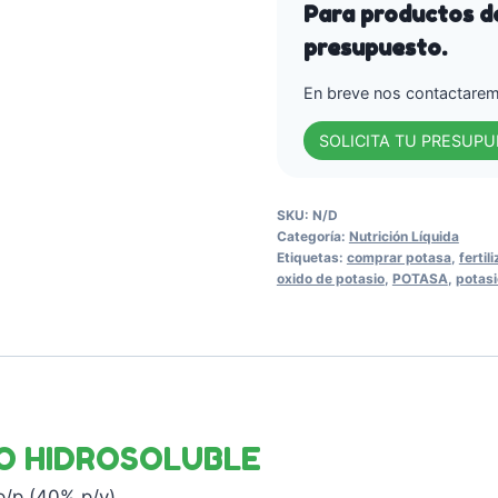
Para productos de
presupuesto.
En breve nos contactaremo
SOLICITA TU PRESUP
SKU:
N/D
Categoría:
Nutrición Líquida
Etiquetas:
comprar potasa
,
fertil
oxido de potasio
,
POTASA
,
potasi
O HIDROSOLUBLE
p/p (40% p/v)