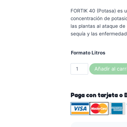
FORTIK 40 (Potasa) es u
concentración de potasio
las plantas al ataque de
sequía y las enfermeda
Formato Litros
FORTIK
Añadir al carr
40
NPK
(Potasa)
Paga con tarjeta o 
-
Arvensis
Agro
cantidad