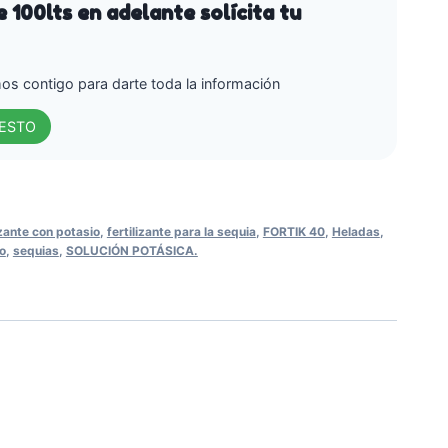
 100lts en adelante solícita tu
s contigo para darte toda la información
UESTO
izante con potasio
,
fertilizante para la sequia
,
FORTIK 40
,
Heladas
,
o
,
sequias
,
SOLUCIÓN POTÁSICA.