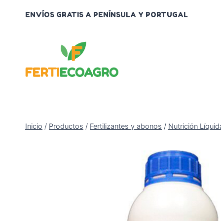
Saltar
ENVÍOS GRATIS A PENÍNSULA Y PORTUGAL
al
contenido
Inicio
/
Productos
/
Fertilizantes y abonos
/
Nutrición Líquid