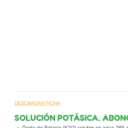
DESCARGAR FICHA
SOLUCIÓN POTÁSICA. ABON
Óxido de Potasio (K2O) soluble en agua 28% 