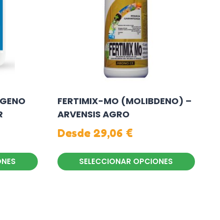
ÓGENO
FERTIMIX-MO (MOLIBDENO) –
R
ARVENSIS AGRO
Desde
29,06
€
ONES
SELECCIONAR OPCIONES
Este
producto
tiene
múltiples