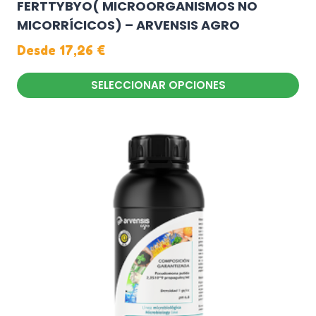
FERTTYBYO( MICROORGANISMOS NO
MICORRÍCICOS) – ARVENSIS AGRO
Desde
17,26
€
SELECCIONAR OPCIONES
Este
producto
tiene
múltiples
variantes.
Las
opciones
se
pueden
elegir
en
la