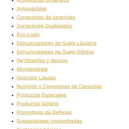
Activadores Orgánicos
opciones
Aminoácidos
se
Correctores de carencias
pueden
Correctores Quelatados
elegir
Eco-Logic
en
Estructuradores de Suelo Líquidos
la
Estructuradores de Suelo Sólidos
página
Fertilizantes y abonos
de
Microbiologia
producto
Nutrición Líquida
Nutrición y Correctores de Carencias
Productos Especiales
Productos Sólidos
Promotores de Defensa
Suspensiones concentradas