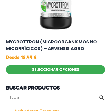
página
de
producto
MYCROTTRON (MICROORGANISMOS NO
MICORRÍCICOS) – ARVENSIS AGRO
Desde
19,44
€
SELECCIONAR OPCIONES
Este
producto
BUSCAR PRODUCTOS
tiene
múltiples
variantes.
Las