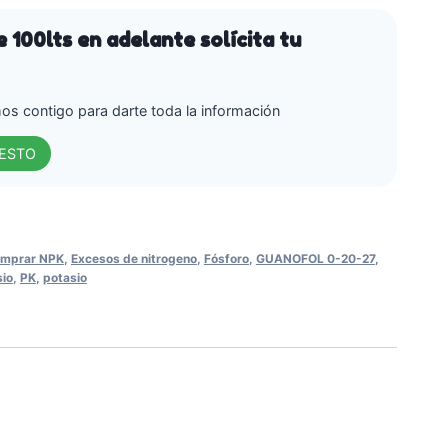
 100lts en adelante solícita tu
s contigo para darte toda la información
UESTO
mprar NPK
,
Excesos de nitrogeno
,
Fósforo
,
GUANOFOL 0-20-27
,
sio
,
PK
,
potasio