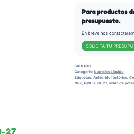
Potasio)
-
Para productos de
Arvensis
presupuesto.
Agro.
cantidad
En breve nos contactaremo
SOLICITA TU PRESUP
SKU:
N/D
Categoría:
Nutrición Líquida
Etiquetas:
Anhídrido fosfórico
,
Co
NPK
,
NPK 0-20-27
,
oxido de pota
0-27