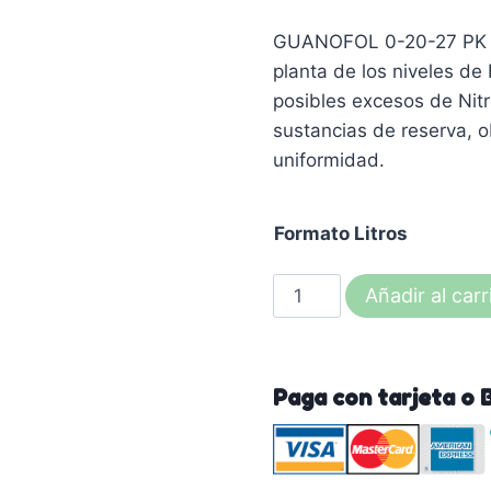
GUANOFOL 0-20-27 PK (F
planta de los niveles de 
posibles excesos de Nit
sustancias de reserva, o
uniformidad.
Formato Litros
GUANOFOL
Añadir al carr
0-
20-
27
Paga con tarjeta o 
PK
(Fósforo
y