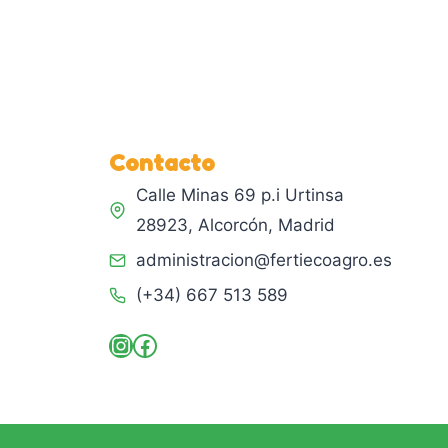
Este
producto
tiene
múltiples
variantes.
Las
Contacto
opciones
se
Calle Minas 69 p.i Urtinsa
pueden
28923, Alcorcón, Madrid
elegir
administracion@fertiecoagro.es
en
(+34) 667 513 589
la
página
Instagram
Facebook
de
producto