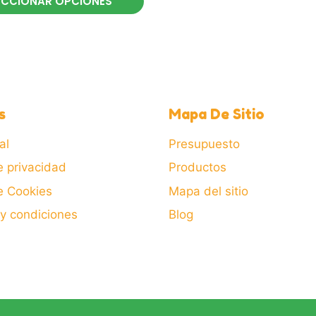
ECCIONAR OPCIONES
Este
producto
tiene
múltiples
variantes.
.
Las
s
Mapa De Sitio
opciones
se
al
Presupuesto
pueden
e privacidad
Productos
elegir
de Cookies
Mapa del sitio
en
la
y condiciones
Blog
página
de
producto