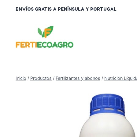
Saltar
ENVÍOS GRATIS A PENÍNSULA Y PORTUGAL
al
contenido
Inicio
/
Productos
/
Fertilizantes y abonos
/
Nutrición Líquid