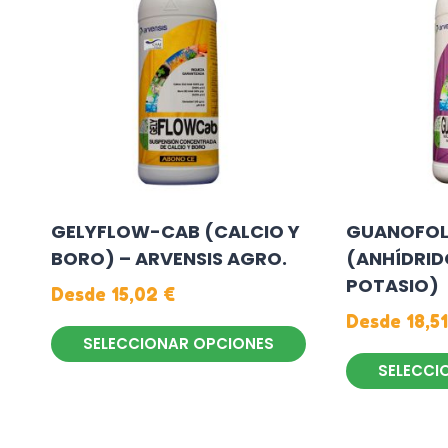
GELYFLOW-CAB (CALCIO Y
GUANOFOL 
BORO) – ARVENSIS AGRO.
(ANHÍDRID
POTASIO)
Desde
15,02
€
Desde
18,5
SELECCIONAR OPCIONES
SELECCI
Este
producto
Este
tiene
producto