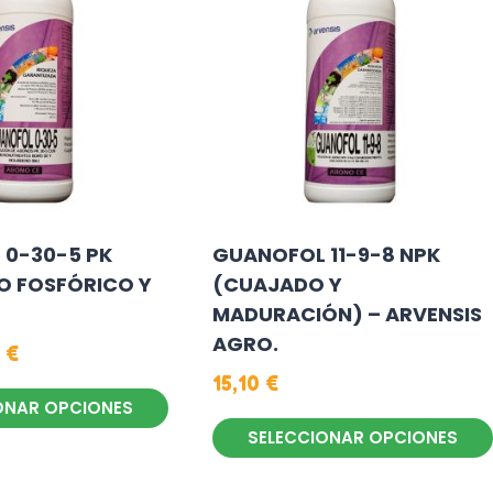
0-30-5 PK
GUANOFOL 11-9-8 NPK
O FOSFÓRICO Y
(CUAJADO Y
MADURACIÓN) – ARVENSIS
AGRO.
1
€
15,10
€
ONAR OPCIONES
SELECCIONAR OPCIONES
Este