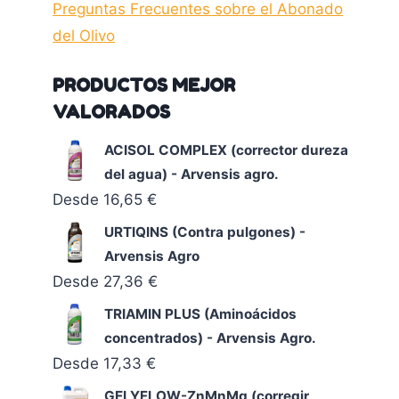
Preguntas Frecuentes sobre el Abonado
del Olivo
PRODUCTOS MEJOR
VALORADOS
ACISOL COMPLEX (corrector dureza
del agua) - Arvensis agro.
Desde
16,65
€
URTIQINS (Contra pulgones) -
Arvensis Agro
Desde
27,36
€
TRIAMIN PLUS (Aminoácidos
concentrados) - Arvensis Agro.
Desde
17,33
€
GELYFLOW-ZnMnMg (corregir