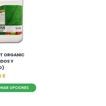
T ORGANIC
IDOS Y
O)
5
€
ONAR OPCIONES