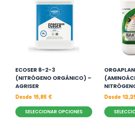
ECOSER 8-2-3
ORGAPLAN
(NITRÓGENO ORGÁNICO) –
(AMINOÁC
AGRISER
NITRÓGEN
Desde
15,85
€
Desde
12,2
SELECCIONAR OPCIONES
SELECCI
Este
Este
producto
producto