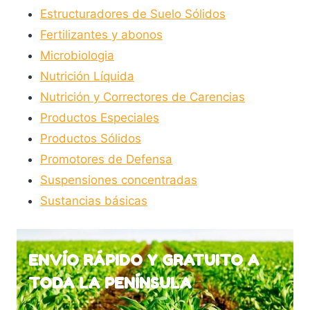
Estructuradores de Suelo Sólidos
página
Fertilizantes y abonos
de
Microbiologia
producto
Nutrición Líquida
Nutrición y Correctores de Carencias
Productos Especiales
Productos Sólidos
Promotores de Defensa
Suspensiones concentradas
Sustancias básicas
ENVÍO RÁPIDO Y GRATUITO A
TODA LA PENÍNSULA