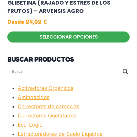
GLIBETINA (RAJADO Y ESTRÉS DE LOS
FRUTOS) – ARVENSIS AGRO
Desde
24,02
€
SELECCIONAR OPCIONES
Este
producto
BUSCAR PRODUCTOS
tiene
múltiples
variantes.
Las
Activadores Orgánicos
opciones
Aminoácidos
se
Correctores de carencias
pueden
Correctores Quelatados
elegir
Eco-Logic
en
Estructuradores de Suelo Líquidos
la