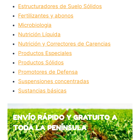
Estructuradores de Suelo Sólidos
página
Fertilizantes y abonos
de
Microbiologia
producto
Nutrición Líquida
Nutrición y Correctores de Carencias
Productos Especiales
Productos Sólidos
Promotores de Defensa
Suspensiones concentradas
Sustancias básicas
ENVÍO RÁPIDO Y GRATUITO A
TODA LA PENÍNSULA