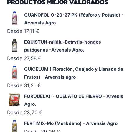
PRODUCTOS MEJOR VALORADOS
GUANOFOL 0-20-27 PK (Fósforo y Potasio) -
Arvensis Agro.
Desde
17,11
€
EQUISTUN-mildiu-Botrytis-hongos
patógenos -Arvensis Agro.
Desde
27,58
€
QUICELUM ( Floración, Cuajado y Llenado de
Frutos) - Arvensis agro
Desde
31,21
€
FORQUELAT - QUELATO DE HIERRO - Arvesis
Agro.
Desde
23,70
€
FERTIMIX-Mo (Molibdeno) - Arvensis Agro
Desde
29,06
€