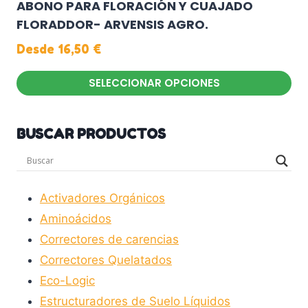
ABONO PARA FLORACIÓN Y CUAJADO
FLORADDOR- ARVENSIS AGRO.
Desde
16,50
€
SELECCIONAR OPCIONES
Este
producto
BUSCAR PRODUCTOS
tiene
múltiples
variantes.
Las
Activadores Orgánicos
opciones
Aminoácidos
se
Correctores de carencias
pueden
Correctores Quelatados
elegir
Eco-Logic
en
Estructuradores de Suelo Líquidos
la