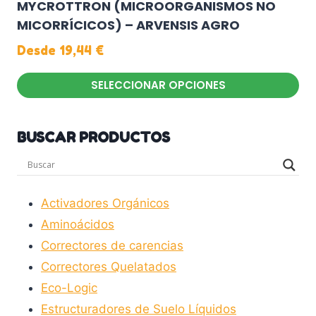
MYCROTTRON (MICROORGANISMOS NO
MICORRÍCICOS) – ARVENSIS AGRO
Desde
19,44
€
SELECCIONAR OPCIONES
Este
producto
BUSCAR PRODUCTOS
tiene
múltiples
variantes.
Las
Activadores Orgánicos
opciones
Aminoácidos
se
Correctores de carencias
pueden
Correctores Quelatados
elegir
Eco-Logic
en
Estructuradores de Suelo Líquidos
la