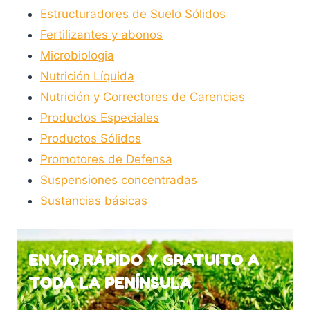
Estructuradores de Suelo Sólidos
página
Fertilizantes y abonos
de
Microbiologia
producto
Nutrición Líquida
Nutrición y Correctores de Carencias
Productos Especiales
Productos Sólidos
Promotores de Defensa
Suspensiones concentradas
Sustancias básicas
ENVÍO RÁPIDO Y GRATUITO A
TODA LA PENÍNSULA