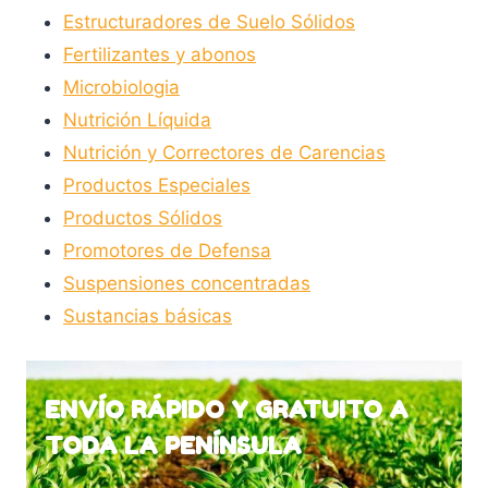
Estructuradores de Suelo Sólidos
página
Fertilizantes y abonos
de
Microbiologia
producto
Nutrición Líquida
Nutrición y Correctores de Carencias
Productos Especiales
Productos Sólidos
Promotores de Defensa
Suspensiones concentradas
Sustancias básicas
ENVÍO RÁPIDO Y GRATUITO A
TODA LA PENÍNSULA