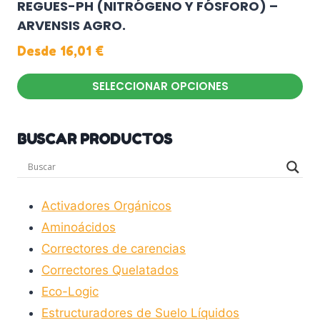
REGUES-PH (NITRÓGENO Y FÓSFORO) –
ARVENSIS AGRO.
Desde
16,01
€
SELECCIONAR OPCIONES
Este
producto
BUSCAR PRODUCTOS
tiene
múltiples
variantes.
Las
Activadores Orgánicos
opciones
Aminoácidos
se
Correctores de carencias
pueden
Correctores Quelatados
elegir
Eco-Logic
en
Estructuradores de Suelo Líquidos
la