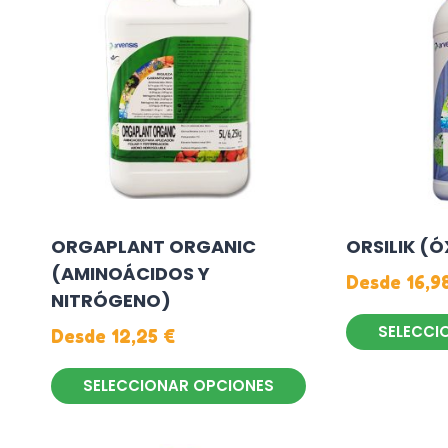
múltiples
variantes.
variantes.
Las
Las
opciones
opciones
se
se
pueden
pueden
elegir
elegir
en
en
la
la
página
ORGAPLANT ORGANIC
ORSILIK (Ó
página
de
(AMINOÁCIDOS Y
de
producto
Desde
16,9
NITRÓGENO)
producto
SELECCI
Desde
12,25
€
Este
SELECCIONAR OPCIONES
producto
Este
tiene
producto
múltiples