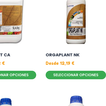
T CA
ORGAPLANT NK
2
€
Desde
12,19
€
ONAR OPCIONES
SELECCIONAR OPCIONES
Este
producto
tiene
múltiples