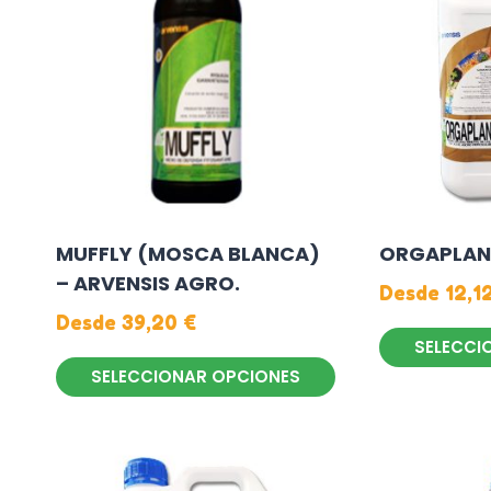
MUFFLY (MOSCA BLANCA)
ORGAPLAN
– ARVENSIS AGRO.
Desde
12,1
Desde
39,20
€
SELECCI
SELECCIONAR OPCIONES
Este
Este
producto
producto
tiene
tiene
múltiples