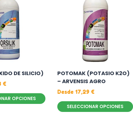
variantes.
Las
opciones
se
pueden
elegir
en
la
página
XIDO DE SILICIO)
POTOMAK (POTASIO K2O)
de
– ARVENSIS AGRO
producto
8
€
Desde
17,29
€
ONAR OPCIONES
SELECCIONAR OPCIONES
Este
producto
tiene