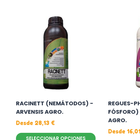
Este
producto
producto
tiene
tiene
múltiples
múltiples
variantes.
variantes.
Las
Las
opciones
opciones
se
se
pueden
pueden
elegir
elegir
en
en
la
la
página
RACINETT (NEMÁTODOS) -
REGUES-PH
página
de
ARVENSIS AGRO.
FÓSFORO) 
de
producto
AGRO.
producto
Desde
28,13
€
Desde
16,0
SELECCIONAR OPCIONES