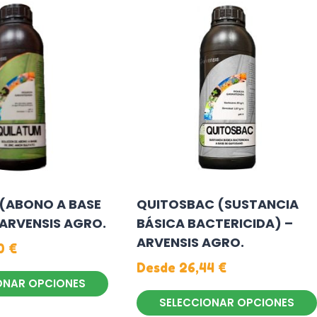
múltiples
variantes.
Las
opciones
se
pueden
elegir
en
la
página
(ABONO A BASE
QUITOSBAC (SUSTANCIA
de
 ARVENSIS AGRO.
BÁSICA BACTERICIDA) –
producto
ARVENSIS AGRO.
50
€
Desde
26,44
€
ONAR OPCIONES
SELECCIONAR OPCIONES