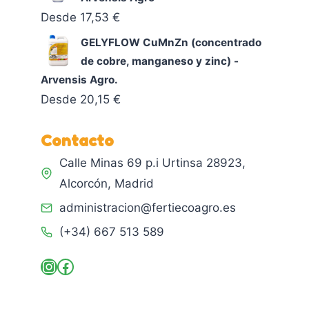
Desde
17,53
€
GELYFLOW CuMnZn (concentrado
de cobre, manganeso y zinc) -
Arvensis Agro.
Desde
20,15
€
Contacto
Calle Minas 69 p.i Urtinsa 28923,
Alcorcón, Madrid
administracion@fertiecoagro.es
(+34) 667 513 589
Instagram
Facebook