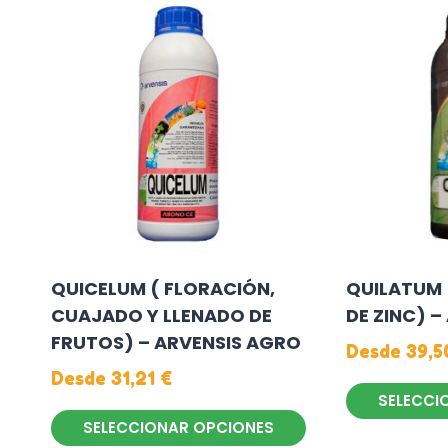
tiene
variantes.
múltiples
Las
variantes.
opciones
Las
se
opciones
pueden
se
elegir
pueden
en
elegir
la
en
página
la
de
QUICELUM ( FLORACIÓN,
QUILATUM 
página
producto
CUAJADO Y LLENADO DE
DE ZINC) –
de
FRUTOS) – ARVENSIS AGRO
producto
Desde
39,
Desde
31,21
€
SELECCI
SELECCIONAR OPCIONES
Este