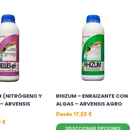
Este
producto
tiene
múltiples
variantes.
Las
opciones
se
pueden
elegir
en
la
 (NITRÓGENO Y
RHIZUM – ENRAIZANTE CON
página
– ARVENSIS
ALGAS – ARVENSIS AGRO
de
producto
Desde
17,53
€
1
€
SELECCIONAR OPCIONES