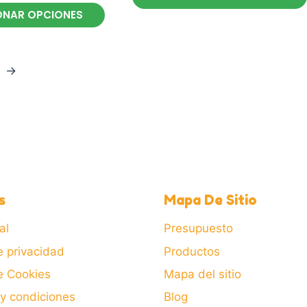
ONAR OPCIONES
Este
producto
tiene
→
múltiples
variantes.
Las
opciones
se
pueden
elegir
s
Mapa De Sitio
en
la
al
Presupuesto
página
e privacidad
Productos
de
de Cookies
Mapa del sitio
producto
y condiciones
Blog